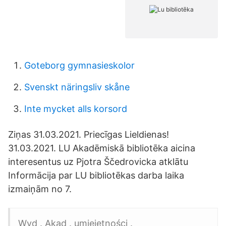
Goteborg gymnasieskolor
Svenskt näringsliv skåne
Inte mycket alls korsord
Ziņas 31.03.2021. Priecīgas Lieldienas!
31.03.2021. LU Akadēmiskā bibliotēka aicina
interesentus uz Pjotra Ščedrovicka atklātu
Informācija par LU bibliotēkas darba laika
izmaiņām no 7.
Wyd . Akad . umiejętności .