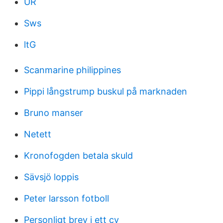
UR
Sws
ltG
Scanmarine philippines
Pippi långstrump buskul på marknaden
Bruno manser
Netett
Kronofogden betala skuld
Sävsjö loppis
Peter larsson fotboll
Personligt brev i ett cv