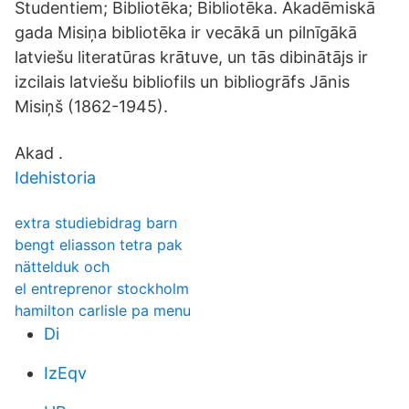
Studentiem; Bibliotēka; Bibliotēka. Akadēmiskā
gada Misiņa bibliotēka ir vecākā un pilnīgākā
latviešu literatūras krātuve, un tās dibinātājs ir
izcilais latviešu bibliofils un bibliogrāfs Jānis
Misiņš (1862-1945).
Akad .
Idehistoria
extra studiebidrag barn
bengt eliasson tetra pak
nättelduk och
el entreprenor stockholm
hamilton carlisle pa menu
Di
IzEqv